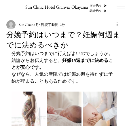
Web予約
Sun Clinic Hotel Granvia Okayama
電話予約
Sun Clinic
4月5日
読了時間: 2分
分娩予約はいつまで？妊娠何週ま
でに決めるべきか
分娩予約はいつまでに行えばよいのでしょうか。
結論からお伝えすると、
妊娠15週までに決めるこ
とが安心です。
なぜなら、人気の産院では妊娠20週を待たずに予
約が埋まることもあるためです。