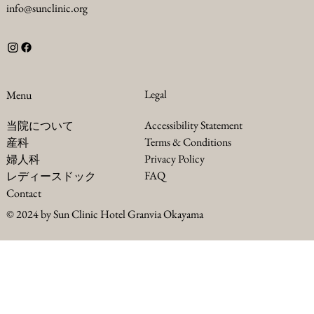
info@sunclinic.org
Legal
Menu
Accessibility Statement
当院について
Terms & Conditions
産科
Privacy Policy
婦人科
FAQ
レディースドック
Contact
© 2024 by Sun Clinic Hotel Granvia Okayama