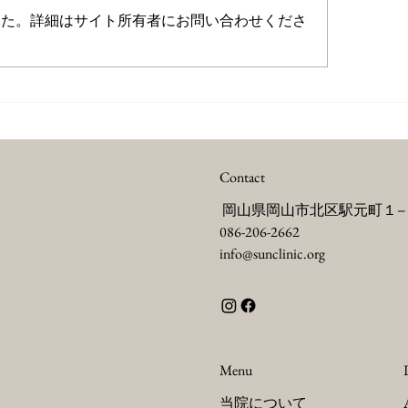
した。詳細はサイト所有者にお問い合わせくださ
レコンセプションケアと
岡山での安心な出産体
？未来の妊娠と、これから
痛分娩のご紹介
自分の健康のために
Contact
岡山県岡山市北区駅元町１−
086-206-2662
info@sunclinic.org
Menu
当院について