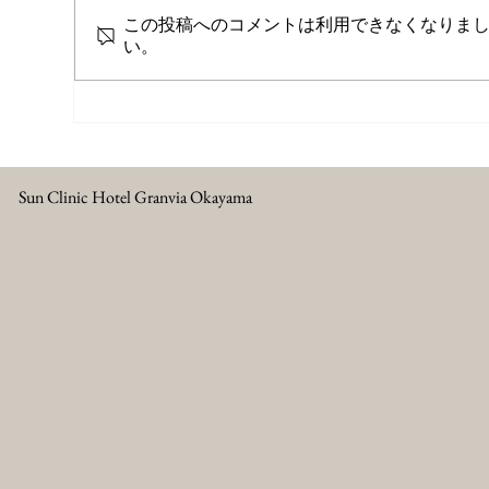
この投稿へのコメントは利用できなくなりま
い。
女性の毎日に、より自由と心
プ
地よさを。サン・クリニック
は
ホテルグランヴィア岡山でフ
の
ェムケアを開始
Sun Clinic Hotel Granvia Okayama