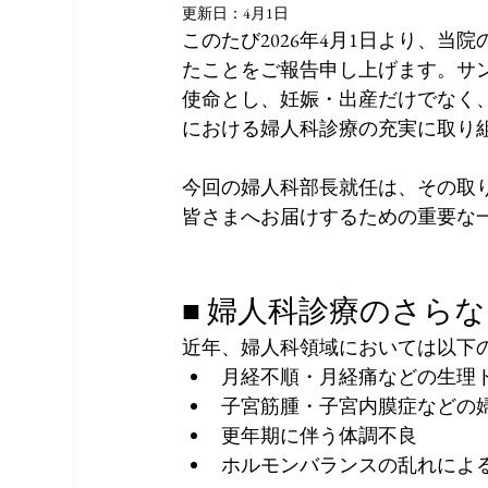
更新日：
4月1日
このたび2026年4月1日より、当
たことをご報告申し上げます。サ
使命とし、妊娠・出産だけでなく
における婦人科診療の充実に取り
今回の婦人科部長就任は、その取
皆さまへお届けするための重要な
■ 婦人科診療のさら
近年、婦人科領域においては以下
月経不順・月経痛などの生理
子宮筋腫・子宮内膜症などの
更年期に伴う体調不良
ホルモンバランスの乱れによ