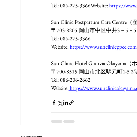
Tel: 086-275-3366Website: 
https://www.
Sun Clinic Postpartum Care C
〒703-8205 岡山市中区中井3－5－5
Tel: 086-275-3366
Website: 
https://www.sunclinicppcc.com
Sun Clinic Hotel Granvia O
〒700-8515 岡山市北区駅元町1-5 2
Tel: 086-206-2662
Website:
https://www.sunclinicokayama