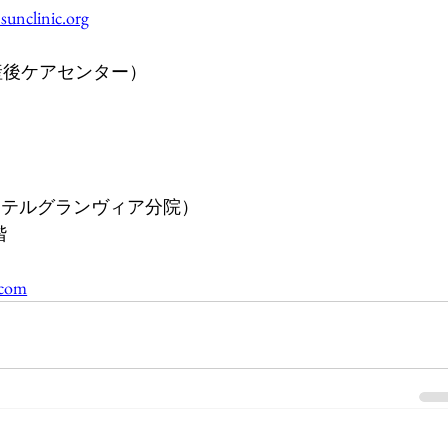
sunclinic.org
entre（産後ケアセンター）
kayama（ホテルグランヴィア分院）
階
.com